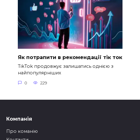
Як потрапити в рекомендації тік ток
TikTok продовжує залишатись однією з
найпопулярніших
0
229
Компанія
Про команію
Контакти