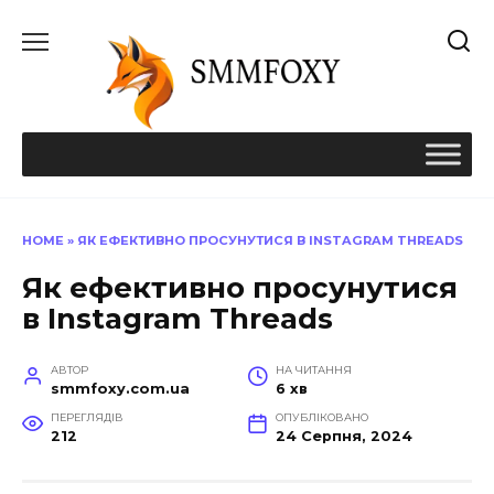
Перейти
до
вмісту
HOME
»
ЯК ЕФЕКТИВНО ПРОСУНУТИСЯ В INSTAGRAM THREADS
Як ефективно просунутися
в Instagram Threads
АВТОР
НА ЧИТАННЯ
smmfoxy.com.ua
6 хв
ПЕРЕГЛЯДІВ
ОПУБЛІКОВАНО
212
24 Серпня, 2024